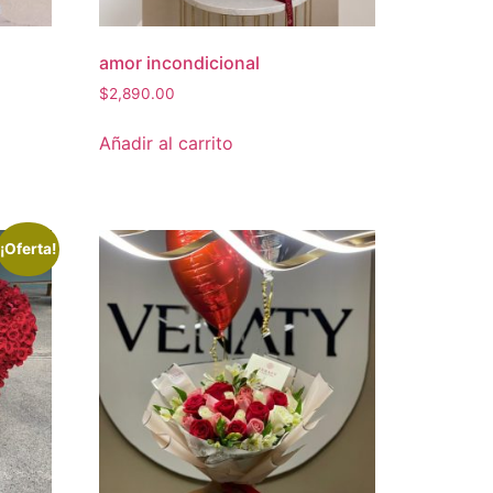
amor incondicional
$
2,890.00
Añadir al carrito
¡Oferta!