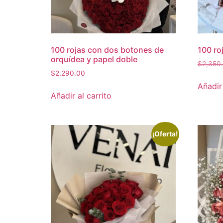
100 rojas con dos botones de
100 roj
orquídea y papel doble
$
2,350
$
2,290.00
Añadir 
Añadir al carrito
¡Oferta!