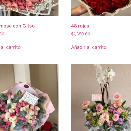
mosa con Gitso
48 rojas
.00
$
1,350.00
al carrito
Añadir al carrito