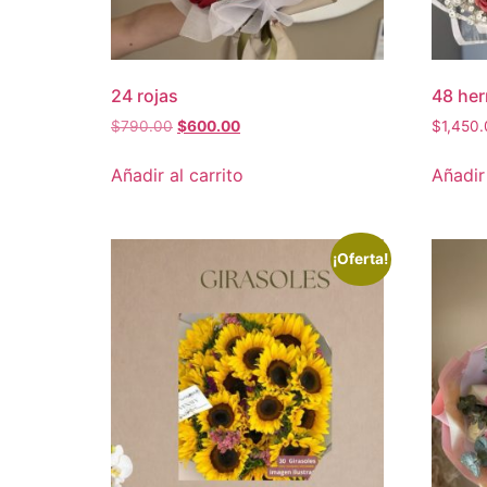
24 rojas
48 her
$
790.00
$
600.00
$
1,450
Añadir al carrito
Añadir 
¡Oferta!