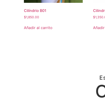
Cilíndrio B01
Cilind
$
1,850.00
$
1,350
Añadir al carrito
Añadir 
E
C