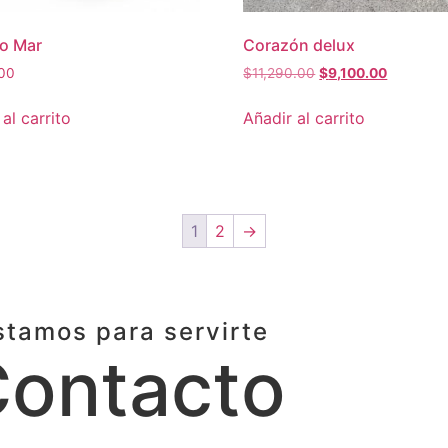
ro Mar
Corazón delux
.00
$
11,290.00
$
9,100.00
al carrito
Añadir al carrito
1
2
→
stamos para servirte
ontacto