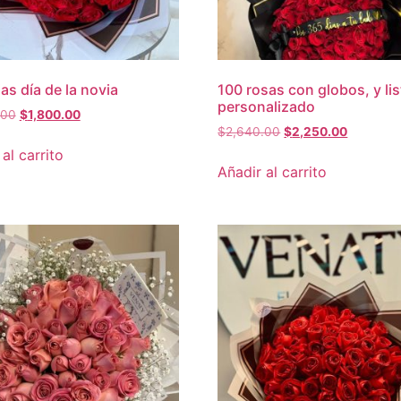
as día de la novia
100 rosas con globos, y li
personalizado
.00
$
1,800.00
$
2,640.00
$
2,250.00
al carrito
Añadir al carrito